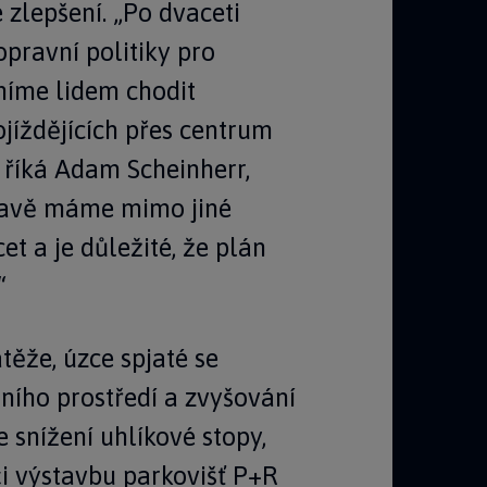
zlepšení. „Po dvaceti
pravní politiky pro
dníme lidem chodit
jíždějících přes centrum
 říká Adam Scheinherr,
pravě máme mimo jiné
t a je důležité, že plán
“
těže, úzce spjaté se
tního prostředí a zvyšování
 snížení uhlíkové stopy,
i výstavbu parkovišť P+R