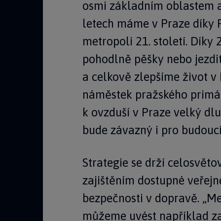
osmi základním oblastem a 
letech máme v Praze díky P
metropoli 21. století. Dík
pohodlně pěšky nebo jezdit
a celkově zlepšíme život v
náměstek pražského primát
k ovzduší v Praze velký dlu
bude závazný i pro budoucí 
Strategie se drží celosvěto
zajištěním dostupné veřejn
bezpečnosti v dopravě. „Me
můžeme uvést například za