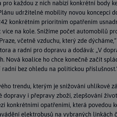
pro každou z nich nabízí konkrétní body ke 
lánu udržitelné mobility novou koncepci do
y 242 konkrétním prioritním opatřením usna
 více na kole. Snížíme počet automobilů pro
 Praze, včetně vzduchu, který zde dýcháme,“
ora a radní pro dopravu a dodává: „V do
h. Nová koalice ho chce konečně začít spláce
radní bez ohledu na politickou příslušnost.
vého trendu, kterým je snižování uhlíkové zá
é dopravy i přepravy zboží, zlepšování živo
zi konkrétními opatřeními, která povedou ke
vádění elektrobusů na vybraných linkách č