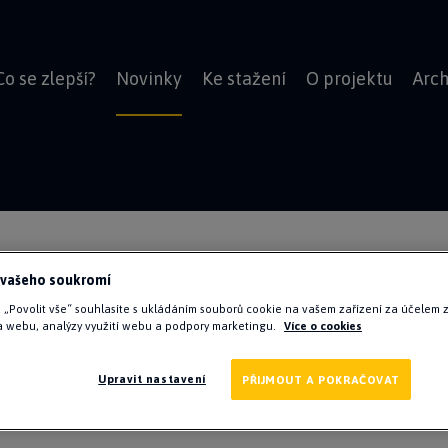
Co se zlepší?
Novinky
Ke stažení
O projektu
Arch
 vašeho soukromí
a „Povolit vše“ souhlasíte s ukládáním souborů cookie na vašem zařízení za účelem 
 webu, analýzy využití webu a podpory marketingu.
Více o cookies
hválila Plán m
Upravit nastavení
PŘIJMOUT A POKRAČOVAT