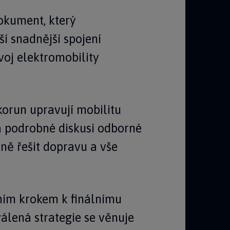
dokument, který
í snadnější spojení
voj elektromobility
korun upravují mobilitu
a podrobné diskusi odborné
xně řešit dopravu a vše
dním krokem k finálnímu
álená strategie se věnuje