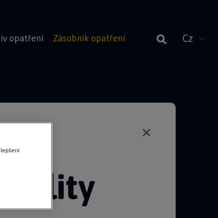
iv opatření
Zásobník opatření
×
zlepšení
obility