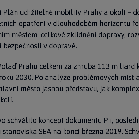
li Plán udržitelné mobility Prahy a okolí – 
tních opatření v dlouhodobém horizontu řeš
vním městem, celkové zklidnění dopravy, roz
í bezpečnosti v dopravě.
Polaď Prahu celkem za zhruba 113 miliard 
o roku 2030. Po analýze problémových míst 
y hlavní město jasnou představu, jak komple
kolí.
stvo schválilo koncept dokumentu P+, posle
í stanoviska SEA na konci března 2019. Schv