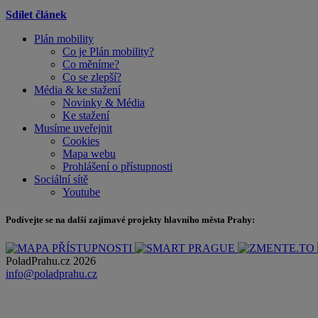
Sdílet článek
Plán mobility
Co je Plán mobility?
Co měníme?
Co se zlepší?
Média & ke stažení
Novinky & Média
Ke stažení
Musíme uveřejnit
Cookies
Mapa webu
Prohlášení o přístupnosti
Sociální sítě
Youtube
Podívejte se na další zajímavé projekty hlavního města Prahy:
PoladPrahu.cz 2026
info@poladprahu.cz