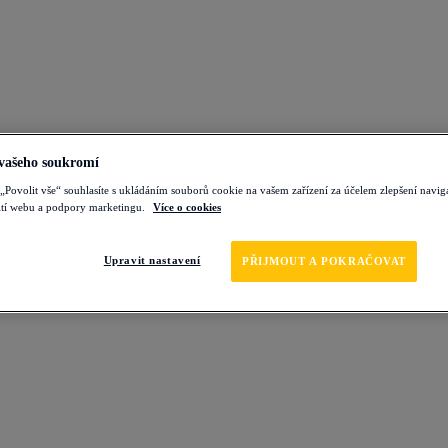
 vašeho soukromí
„Povolit vše“ souhlasíte s ukládáním souborů cookie na vašem zařízení za účelem zlepšení navi
ití webu a podpory marketingu.
Více o cookies
Upravit nastavení
PŘIJMOUT A POKRAČOVAT