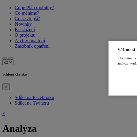
Co je Plán mobility?
Co měníme?
Co se zlepší?
Novinky
Ke stažení
O projektu
Archiv opatření
Zásobník opatření
Vážíme si
Kliknutím na 
analýzy využ
Sdílení článku
×
Sdílet na Facebooku
Sdílet na Twitteru
×
Analýza