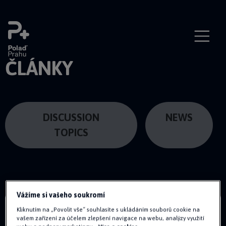
ČLÁNKY
DISCUSSION
NEWS
TOPICS
Vážíme si vašeho soukromí
Kliknutím na „Povolit vše“ souhlasíte s ukládáním souborů cookie na
vašem zařízení za účelem zlepšení navigace na webu, analýzy využití