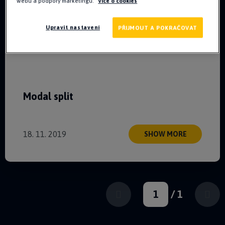
webu a podpory marketingu.
Více o cookies
Upravit nastavení
PŘIJMOUT A POKRAČOVAT
Modal split
18. 11. 2019
SHOW MORE
1
/
1