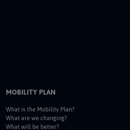
Would you like to ask us something?
Send us an email:
info@poladprahu.cz
MOBILITY PLAN
What is the Mobility Plan?
What are we changing?
What will be better?